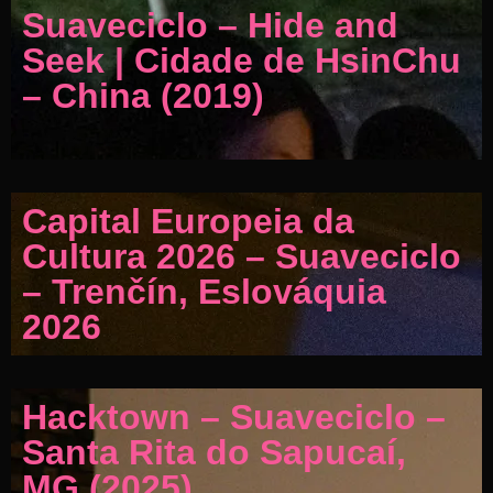
Suaveciclo – Hide and
Seek | Cidade de HsinChu
– China (2019)
Capital Europeia da
Cultura 2026 – Suaveciclo
– Trenčín, Eslováquia
2026
Hacktown – Suaveciclo –
Santa Rita do Sapucaí,
MG (2025)