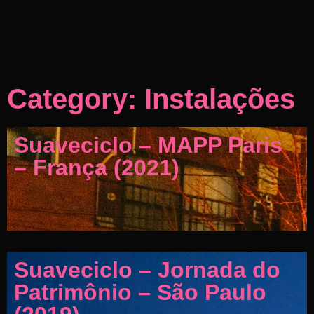
Category: Instalações
Suaveciclo – MAPP Paris
– França (2021)
Suaveciclo – Jornada do
Patrimônio – São Paulo