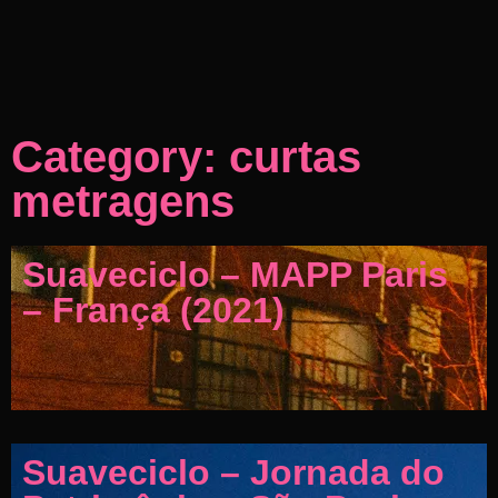
Category: curtas
metragens
Suaveciclo – MAPP Paris
– França (2021)
Suaveciclo – Jornada do