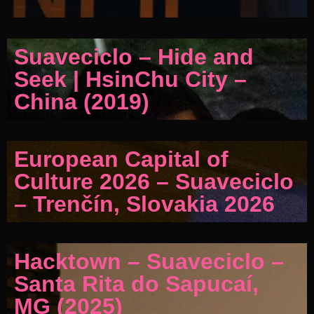
Suaveciclo – Hide and
Seek | HsinChu City –
China (2019)
European Capital of
Culture 2026 – Suaveciclo
– Trenčín, Slovakia 2026
Hacktown – Suaveciclo –
Santa Rita do Sapucaí,
MG (2025)