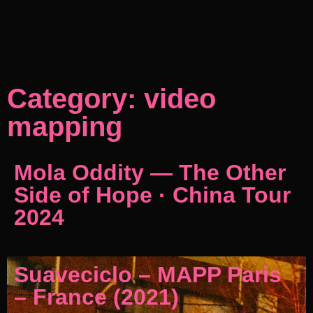
Category: video
mapping
Mola Oddity — The Other
Side of Hope · China Tour
2024
Suaveciclo – MAPP Paris
– France (2021)