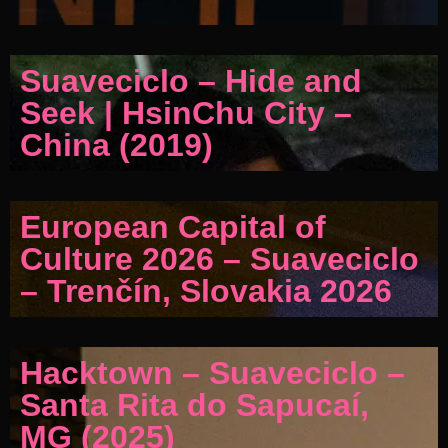
Suaveciclo – Hide and
Seek | HsinChu City –
China (2019)
European Capital of
Culture 2026 – Suaveciclo
– Trenčín, Slovakia 2026
Hacktown – Suaveciclo –
Santa Rita do Sapucaí,
MG (2025)