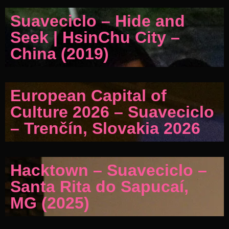
Suaveciclo – Hide and
Seek | HsinChu City –
China (2019)
European Capital of
Culture 2026 – Suaveciclo
– Trenčín, Slovakia 2026
Hacktown – Suaveciclo –
Santa Rita do Sapucaí,
MG (2025)