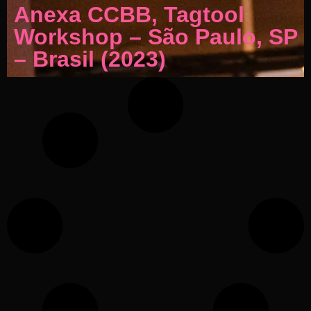
Anexa CCBB, Tagtool
Workshop – São Paulo, SP
– Brasil (2023)