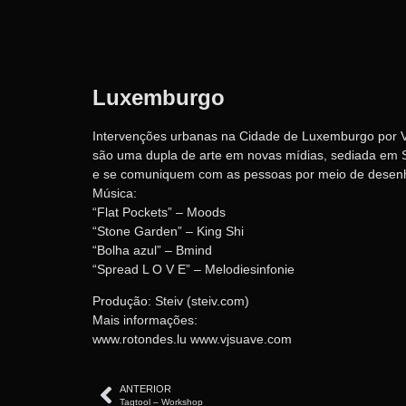
Luxemburgo
Intervenções urbanas na Cidade de Luxemburgo por 
são uma dupla de arte em novas mídias, sediada em S
e se comuniquem com as pessoas por meio de desenho
Música:
“Flat Pockets” – Moods
“Stone Garden” – King Shi
“Bolha azul” – Bmind
“Spread L O V E” – Melodiesinfonie
Produção: Steiv (steiv.com)
Mais informações:
www.rotondes.lu www.vjsuave.com
ANTERIOR
Tagtool – Workshop