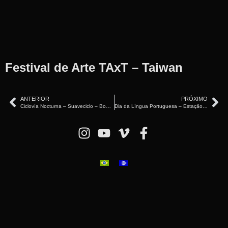
Festival de Arte TAxT – Taiwan
ANTERIOR
PRÓXIMO
Ciclovía Nocturna – Suaveciclo – Bogotá, Colômbia – (2019)
Dia da Língua Portuguesa – Estação Luz – São Paulo/SP