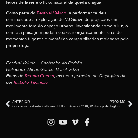
feixes de laser e o fluxo natural da queda d’água.
Como parte do
Festival Veludo
, a performance deu
continuidade à exploração do VJ Suave de
projeções em
movimento fora do espaço urbano
, investigando como a
luz, o
som e a paisagem podem coexistir organicamente
, criando
momentos fugazes e memórias compartilhadas
moldadas pelo
próprio lugar.
Festival Veludo – Cachoeira do Pedrão
Heliodora, Minas Gerais, Brasil. 2025
Fotos de
Renata Chebel
, exceto a primeira, da Onça-pintada,
por
Isabelle Tivanello
ANTERIOR
PRÓXIMO
Convivium Festival – Califórnia, EUA (2025)
Anexa CCBB, Workshop de Tagtool – São Paulo, SP – Brasil (2023)