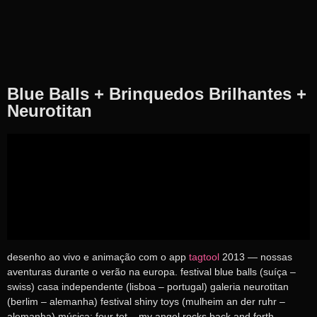
Blue Balls + Brinquedos Brilhantes +
Neurotitan
desenho ao vivo e animação com o app
tagtool
2013 — nossas
aventuras durante o verão na europa. festival blue balls (suíça –
swiss) casa independente (lisboa – portugal) galeria neurotitan
(berlim – alemanha) festival shiny toys (mulheim an der ruhr –
alemanha) música: four tet – my angel rocks back and forth